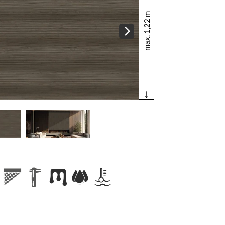
max. 1,22 m
↓