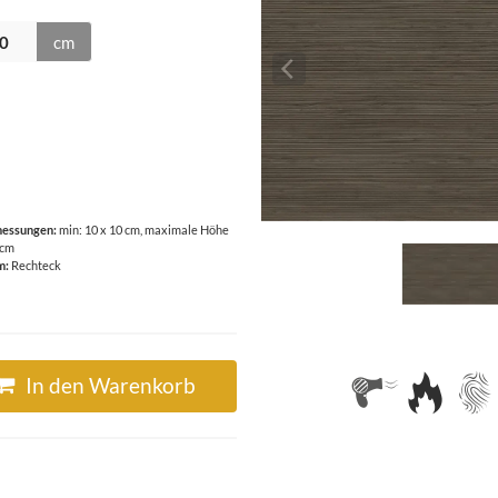
cm
essungen:
min: 10 x 10 cm, maximale Höhe
 cm
m:
Rechteck
In den Warenkorb