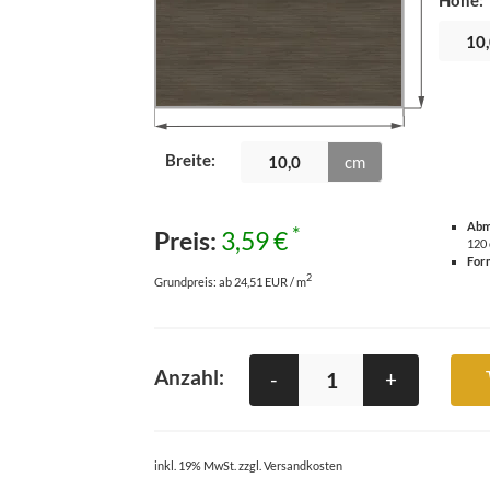
Höhe
:
Breite
:
cm
Abm
*
Preis:
3,59 €
120
For
2
Grundpreis:
ab 24,51 EUR / m
Anzahl:
-
+
inkl. 19% MwSt. zzgl. Versandkosten