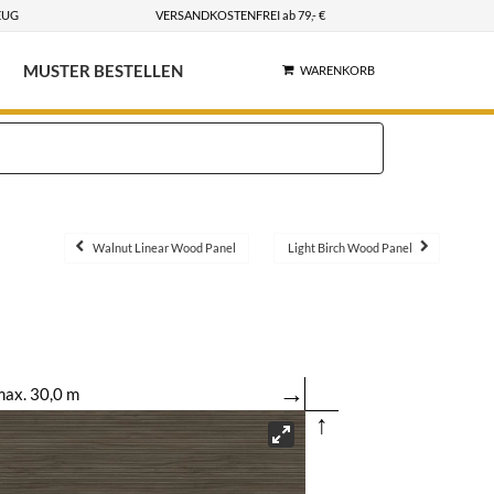
EUG
VERSANDKOSTENFREI ab 79,- €
MUSTER BESTELLEN
WARENKORB
Walnut Linear Wood Panel
Light Birch Wood Panel
→
ax. 30,0 m
↑