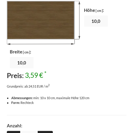
Höhe
:
[ cm ]
Breite
:
[ cm ]
*
Preis:
3,59 €
2
Grundpreis:
ab 24,51 EUR / m
Abmessungen:
min: 10 x 10 cm, maximale Höhe 120 cm
Form:
Rechteck
Anzahl: