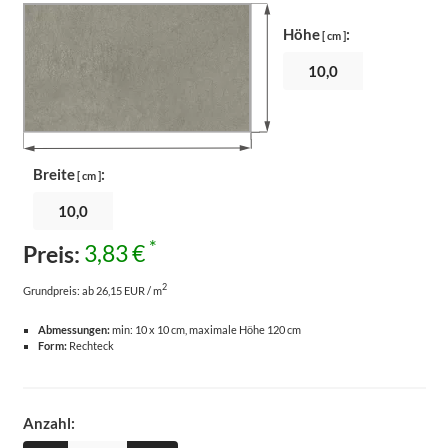
Höhe
:
[ cm ]
Breite
:
[ cm ]
*
Preis:
3,83 €
2
Grundpreis:
ab 26,15 EUR / m
Abmessungen:
min: 10 x 10 cm, maximale Höhe 120 cm
Form:
Rechteck
Anzahl: