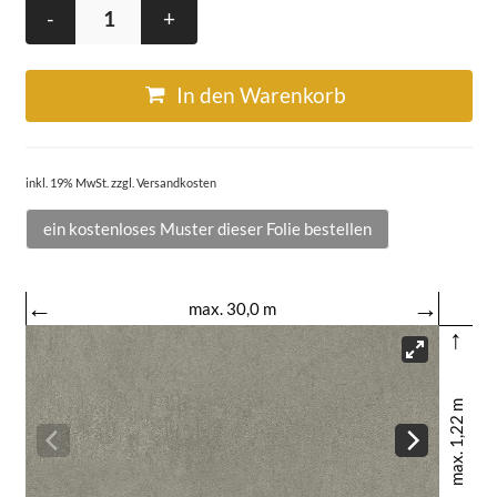
-
+
In den Warenkorb
inkl. 19% MwSt. zzgl. Versandkosten
ein kostenloses Muster dieser Folie bestellen
←
→
max. 30,0 m
↑
max. 1,22 m