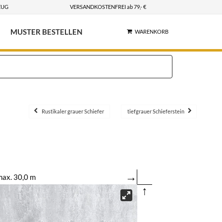
EUG
VERSANDKOSTENFREI ab 79,- €
MUSTER BESTELLEN
WARENKORB
Rustikaler grauer Schiefer
tiefgrauer Schieferstein
→
ax. 30,0 m
↑