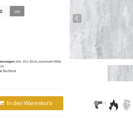
cm
essungen:
min: 10 x 10 cm, maximale Höhe
 cm
m:
Rechteck
In den Warenkorb