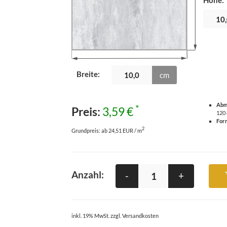
Höhe
:
Breite
:
cm
Abm
*
Preis:
3,59 €
120
For
2
Grundpreis:
ab 24,51 EUR / m
Anzahl:
-
+
inkl. 19% MwSt. zzgl. Versandkosten