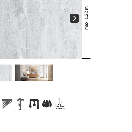
max. 1,22 m
↓