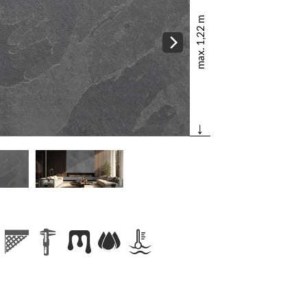
max. 1,22 m
↓