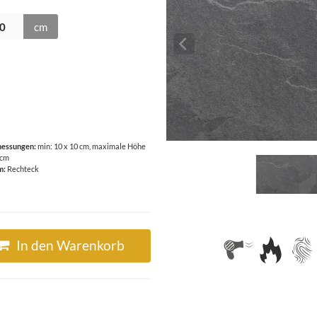
cm
essungen:
min: 10 x 10 cm, maximale Höhe
 cm
m:
Rechteck
In den Warenkorb