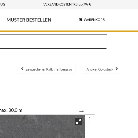
EUG
VERSANDKOSTENFREI ab 79,- €
MUSTER BESTELLEN
WARENKORB
gewaschener Kalk in silbergrau
Antiker Goldstuck
→
ax. 30,0 m
↑