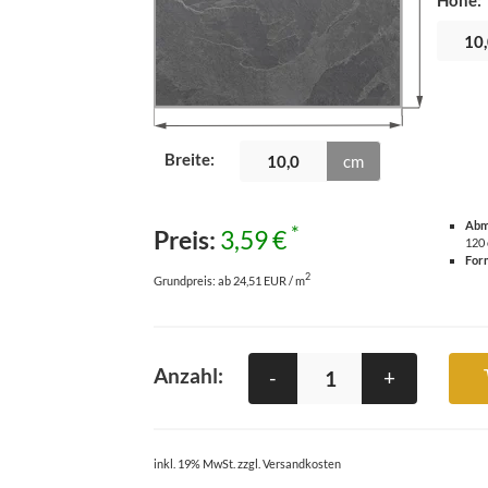
Höhe
:
Breite
:
cm
Abm
*
Preis:
3,59 €
120
For
2
Grundpreis:
ab 24,51 EUR / m
Anzahl:
-
+
inkl. 19% MwSt. zzgl. Versandkosten