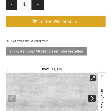
-
+
In den Warenkorb
inkl. 19% MwSt. zzgl. Versandkosten
ein kostenloses Muster dieser Folie bestellen
←
→
max. 30,0 m
↑
max. 1,22 m