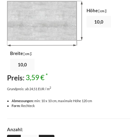
Höhe
:
[ cm ]
Breite
:
[ cm ]
*
Preis:
3,59 €
2
Grundpreis:
ab 24,51 EUR / m
Abmessungen:
min: 10 x 10 cm, maximale Höhe 120 cm
Form:
Rechteck
Anzahl: