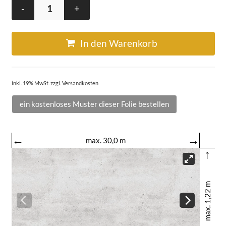
-
+
In den Warenkorb
inkl. 19% MwSt. zzgl. Versandkosten
ein kostenloses Muster dieser Folie bestellen
←
→
max. 30,0 m
↑
max. 1,22 m