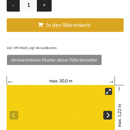
-
+
In den Warenkorb
inkl. 19% MwSt. zzgl. Versandkosten
ein kostenloses Muster dieser Folie bestellen
←
→
max. 30,0 m
↑
max. 1,22 m