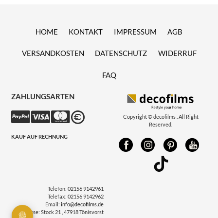
HOME
KONTAKT
IMPRESSUM
AGB
VERSANDKOSTEN
DATENSCHUTZ
WIDERRUF
FAQ
ZAHLUNGSARTEN
Copyright © decofilms . All Right
Reserved.
KAUF AUF RECHNUNG
Telefon:
02156 9142961
Telefax:
02156 9142962
Email:
info@decofilms.de
Adresse:
Stock 21 , 47918 Tönisvorst