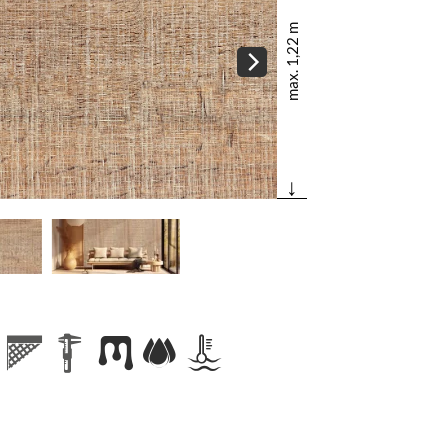
max. 1,22 m
↓