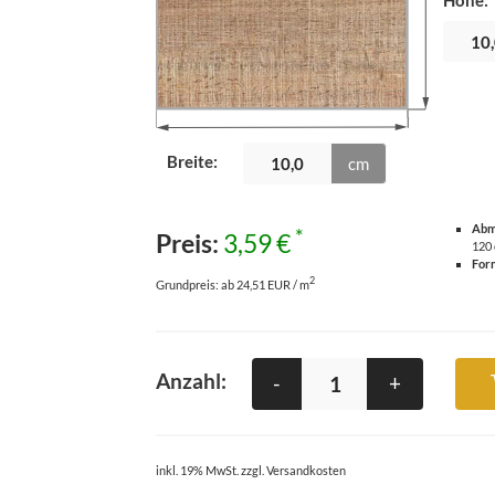
Höhe
:
Breite
:
cm
Abm
*
Preis:
3,59 €
120
For
2
Grundpreis:
ab 24,51 EUR / m
Anzahl:
-
+
inkl. 19% MwSt. zzgl. Versandkosten