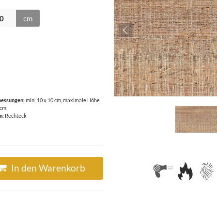
cm
essungen:
min: 10 x 10 cm, maximale Höhe
 cm
m:
Rechteck
In den Warenkorb