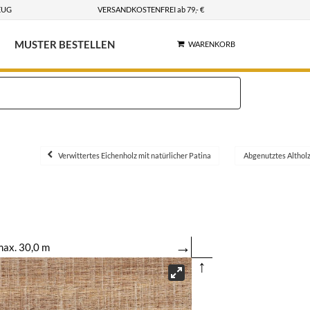
EUG
VERSANDKOSTENFREI ab 79,- €
MUSTER BESTELLEN
WARENKORB
Verwittertes Eichenholz mit natürlicher Patina
Abgenutztes Althol
→
ax. 30,0 m
↑