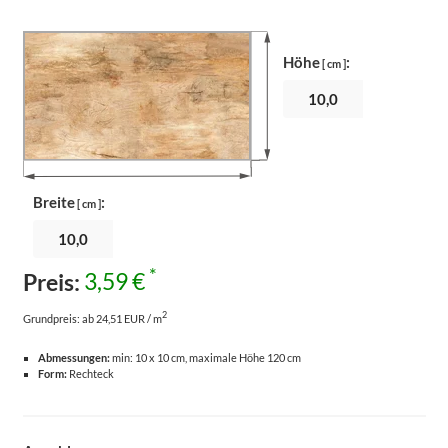
Höhe
:
[ cm ]
Breite
:
[ cm ]
*
Preis:
3,59 €
2
Grundpreis:
ab 24,51 EUR / m
Abmessungen:
min: 10 x 10 cm, maximale Höhe 120 cm
Form:
Rechteck