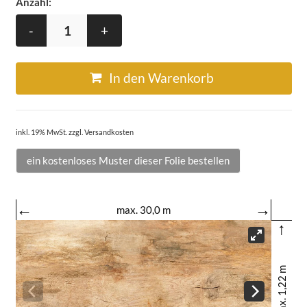
Anzahl:
-
+
In den Warenkorb
inkl. 19% MwSt. zzgl. Versandkosten
ein kostenloses Muster dieser Folie bestellen
←
→
max. 30,0 m
↑
max. 1,22 m