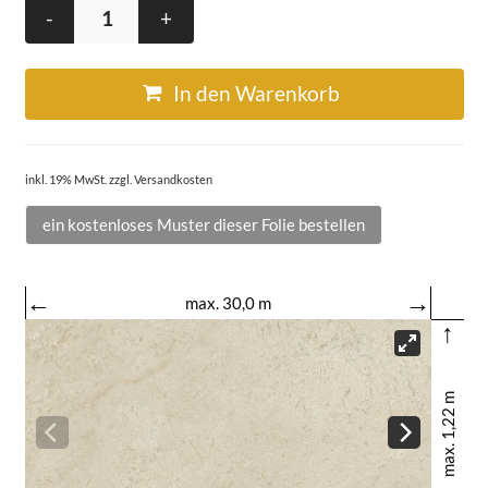
-
+
In den Warenkorb
inkl. 19% MwSt. zzgl. Versandkosten
ein kostenloses Muster dieser Folie bestellen
←
→
max. 30,0 m
↑
max. 1,22 m