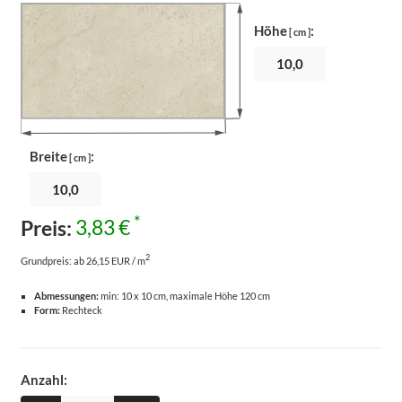
Höhe
:
[ cm ]
Breite
:
[ cm ]
*
Preis:
3,83 €
2
Grundpreis:
ab 26,15 EUR / m
Abmessungen:
min: 10 x 10 cm, maximale Höhe 120 cm
Form:
Rechteck
Anzahl: