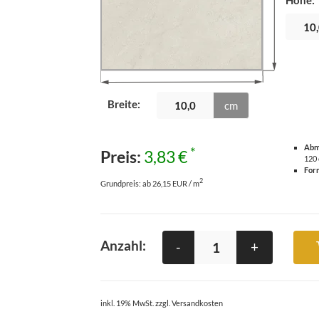
Höhe
:
Breite
:
cm
Abm
*
Preis:
3,83 €
120
For
2
Grundpreis:
ab 26,15 EUR / m
Anzahl:
-
+
inkl. 19% MwSt. zzgl. Versandkosten