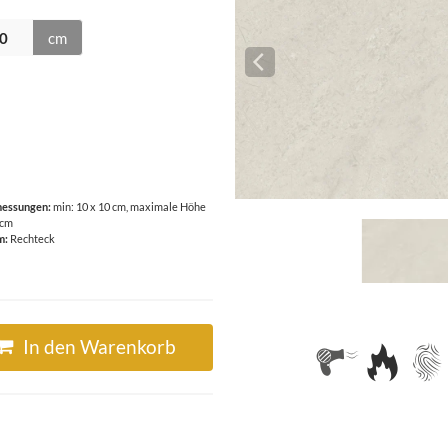
cm
essungen:
min: 10 x 10 cm, maximale Höhe
 cm
m:
Rechteck
In den Warenkorb