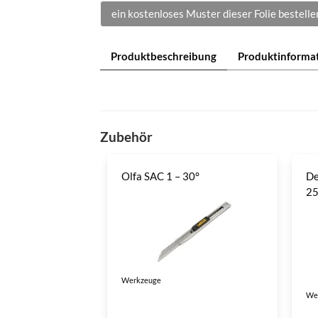
ein kostenloses Muster dieser Folie bestelle
Produktbeschreibung
Produktinforma
Zubehör
Olfa SAC 1 – 30°
De
2
Werkzeuge
We