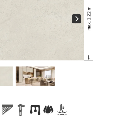
max. 1,22 m
↓