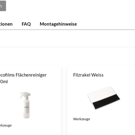
n
tionen
FAQ
Montagehinweise
cofilms Flächenreiniger
Filzrakel Weiss
50ml
Werkzeuge
rkzeuge