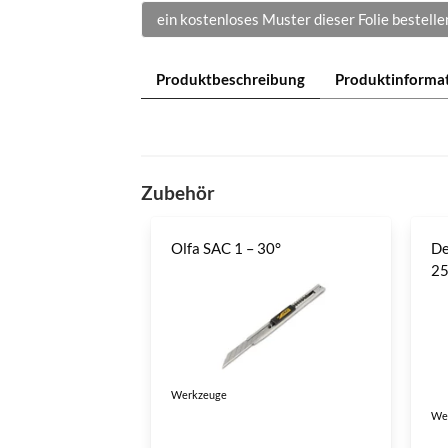
ein kostenloses Muster dieser Folie bestelle
Produktbeschreibung
Produktinforma
Zubehör
Olfa SAC 1 – 30°
De
2
Werkzeuge
We