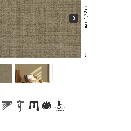
max. 1,22 m
↓