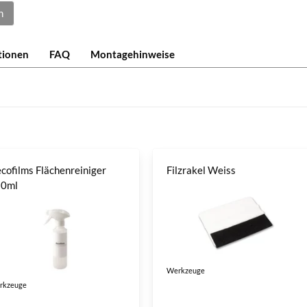
n
tionen
FAQ
Montagehinweise
cofilms Flächenreiniger
Filzrakel Weiss
50ml
Werkzeuge
rkzeuge