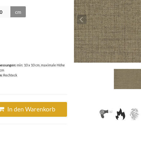
cm
essungen:
min: 10 x 10 cm, maximale Höhe
 cm
m:
Rechteck
In den Warenkorb