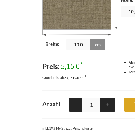
Höhe
:
Breite
:
cm
Abm
*
Preis:
5,15 €
120
For
2
Grundpreis:
ab 35,16 EUR / m
Anzahl:
-
+
inkl. 19% MwSt. zzgl. Versandkosten