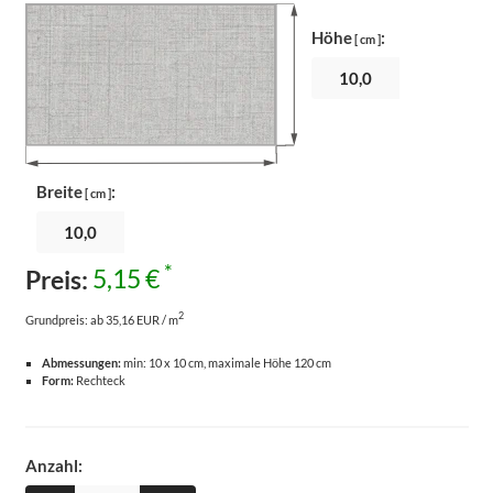
Höhe
:
[ cm ]
Breite
:
[ cm ]
*
Preis:
5,15 €
2
Grundpreis:
ab 35,16 EUR / m
Abmessungen:
min: 10 x 10 cm, maximale Höhe 120 cm
Form:
Rechteck
Anzahl: