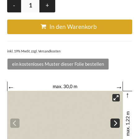
-
+
In den Warenkorb
inkl. 19% MwSt. zzgl. Versandkosten
ein kostenloses Muster dieser Folie bestellen
←
→
max. 30,0 m
↑
max. 1,22 m