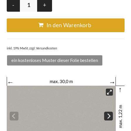
-
+
In den Warenkorb
inkl. 19% MwSt. zzgl. Versandkosten
ein kostenloses Muster dieser Folie bestellen
←
→
max. 30,0 m
↑
max. 1,22 m