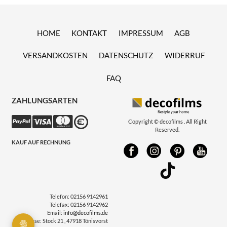
HOME
KONTAKT
IMPRESSUM
AGB
VERSANDKOSTEN
DATENSCHUTZ
WIDERRUF
FAQ
ZAHLUNGSARTEN
Copyright © decofilms . All Right
Reserved.
KAUF AUF RECHNUNG
Telefon:
02156 9142961
Telefax:
02156 9142962
Email:
info@decofilms.de
Adresse:
Stock 21 , 47918 Tönisvorst